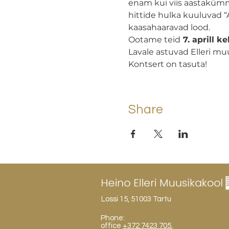
enam kui viis aastakümm
hittide hulka kuuluvad “
kaasahaaravad lood.
Ootame teid
 7. aprill ke
Lavale astuvad Elleri mu
Kontsert on tasuta!
Share
Lossi 15, 51003 Tartu
Phone:
office
+372 7423 705
,