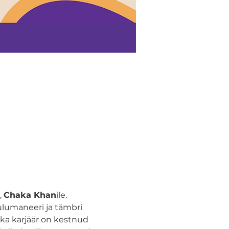
 
Chaka Khan
ile.
ulumaneeri ja tämbri 
aka karjäär on kestnud 