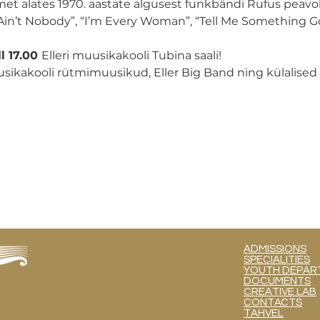
et alates 1970. aastate algusest funkbändi Rufus peavok
Ain’t Nobody”, “I’m Every Woman”, “Tell Me Something Go
ll 17.00 
Elleri muusikakooli Tubina saali!
usikakooli rütmimuusikud, Eller Big Band ning külalised 
ADMISSIONS
SPECIALITIES
YOUTH DEPART
DOCUMENTS
CREATIVE LAB
CONTACTS
TAHVEL