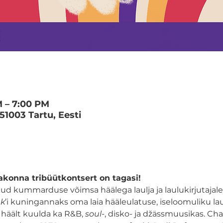
M – 7:00 PM
 51003 Tartu, Eesti
akonna tribüütkontsert on tagasi!
ud kummarduse võimsa häälega laulja ja laulukirjutajale,
nk
’i kuningannaks oma laia hääleulatuse, iseloomuliku la
 häält kuulda ka R&B, 
soul
-, disko- ja džässmuusikas. Ch