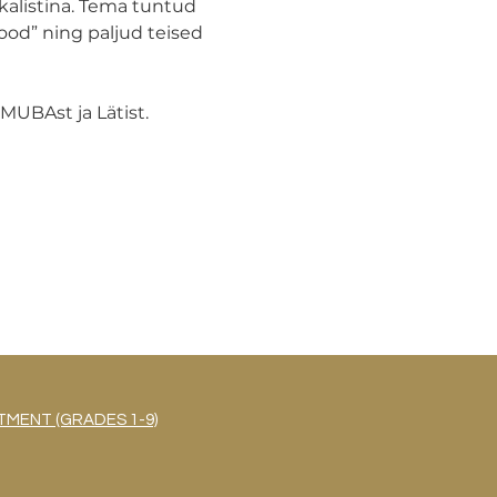
alistina. Tema tuntud 
od” ning paljud teised 
MUBAst ja Lätist.
MENT (GRADES 1-9)