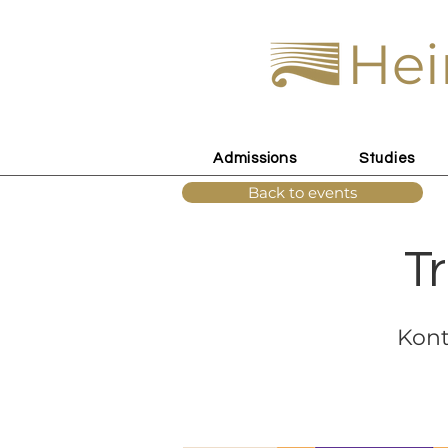
Hei
Admissions
Studies
Back to events
T
Kont