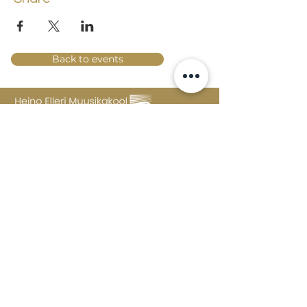
Back to events
Lossi 15, 51003 Tartu
Phone:
office
+372 7423 705
,
administrator
+372 7442 400
kool@tmk.ee
ADMISSIONS
SPECIALITIES
YOUTH DEPARTMENT (GRADES 1-9)
DOCUMENTS
CREATIVE LAB
CONTACTS
TAHVEL
TIMETABLE