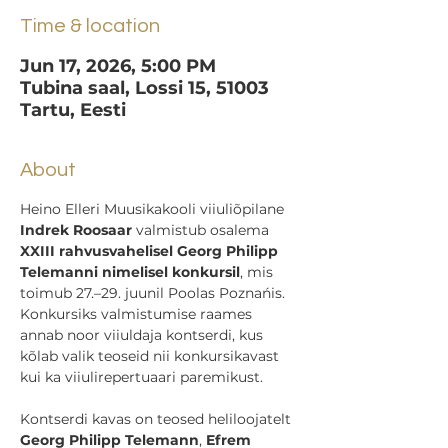
Time & location
Jun 17, 2026, 5:00 PM
Tubina saal, Lossi 15, 51003
Tartu, Eesti
About
Heino Elleri Muusikakooli viiuliõpilane 
Indrek Roosaar
 valmistub osalema 
XXIII rahvusvahelisel Georg Philipp 
Telemanni nimelisel konkursil
, mis 
toimub 27.–29. juunil Poolas Poznańis. 
Konkursiks valmistumise raames 
annab noor viiuldaja kontserdi, kus 
kõlab valik teoseid nii konkursikavast 
kui ka viiulirepertuaari paremikust.
Kontserdi kavas on teosed heliloojatelt 
Georg Philipp Telemann
, 
Efrem 