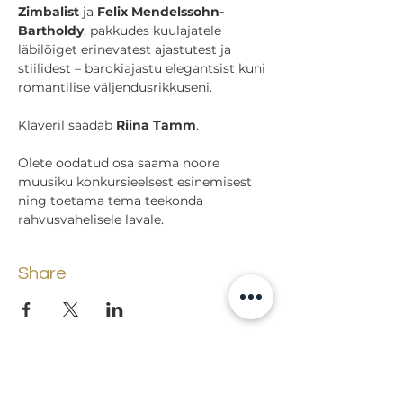
Zimbalist
 ja 
Felix Mendelssohn-
Bartholdy
, pakkudes kuulajatele 
läbilõiget erinevatest ajastutest ja 
stiilidest – barokiajastu elegantsist kuni 
romantilise väljendusrikkuseni.
Klaveril saadab 
Riina Tamm
.
Olete oodatud osa saama noore 
muusiku konkursieelsest esinemisest 
ning toetama tema teekonda 
rahvusvahelisele lavale.
Share
Back to events