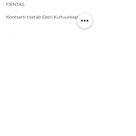
FIENTAS.
Kontserti toetab Eesti Kultuurkapital.
Share
Back to events
Lossi 15, 51003 Tartu
Phone:
office
+372 7423 705
,
administrator
+372 7442 400
kool@tmk.ee