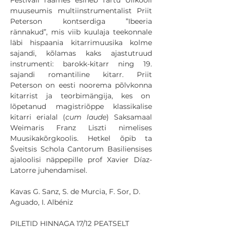
Festivali raames esineb Tartu Ülikooli 
muuseumis multiinstrumentalist Priit 
Peterson kontserdiga ”Ibeeria 
rännakud”, mis viib kuulaja teekonnale 
läbi hispaania kitarrimuusika kolme 
sajandi, kõlamas kaks ajastutruud 
instrumenti: barokk-kitarr ning 19. 
sajandi romantiline kitarr. Priit 
Peterson on eesti noorema põlvkonna 
kitarrist ja teorbimängija, kes on  
lõpetanud magistriõppe klassikalise 
kitarri erialal (
cum laude
) Saksamaal 
Weimaris Franz Liszti nimelises 
Muusikakõrgkoolis. Hetkel õpib ta 
Šveitsis Schola Cantorum Basiliensises 
ajaloolisi näppepille prof Xavier Díaz-
Latorre juhendamisel.
Kavas G. Sanz, S. de Murcia, F. Sor, D. 
Aguado, I. Albéniz
PILETID HINNAGA 17/12 PEATSELT 