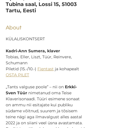
Tubina saal, Lossi 15, 51003
Tartu, Eesti
About
KÜLALISKONTSERT
Kadri-Ann Sumera, klaver
Tobias, Eller, Liszt, Tüür, Reinvere, 
Schumann 
Piletid (15.-/10.-) 
Fientast
 ja kohapealt 
OSTA PILET
„Tants valguse poole” – nii on 
Erkki-
Sven Tüür
 nimetanud oma Teise 
Klaverisonaadi. Tüüri esimene sonaat 
on ammu nii esitajate kui publiku 
südame võitnud, suurem ja tõsisem 
teine nägi aga ilmavalgust alles aastal 
2022 ja on siiani veel üsna avastamata. 