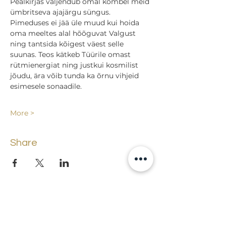
Pealkirjas väljendub omal kombel meid 
ümbritseva ajajärgu süngus. 
Pimeduses ei jää üle muud kui hoida 
oma meeltes alal hõõguvat Valgust 
ning tantsida kõigest väest selle 
suunas. Teos kätkeb Tüürile omast 
rütmienergiat ning justkui kosmilist 
jõudu, ära võib tunda ka õrnu vihjeid 
esimesele sonaadile.
More >
Share
Back to events