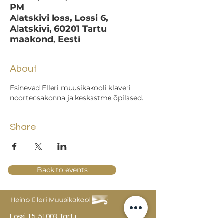
PM
Alatskivi loss, Lossi 6,
Alatskivi, 60201 Tartu
maakond, Eesti
About
Esinevad Elleri muusikakooli klaveri 
noorteosakonna ja keskastme õpilased.
Share
Back to events
Lossi 15, 51003 Tartu