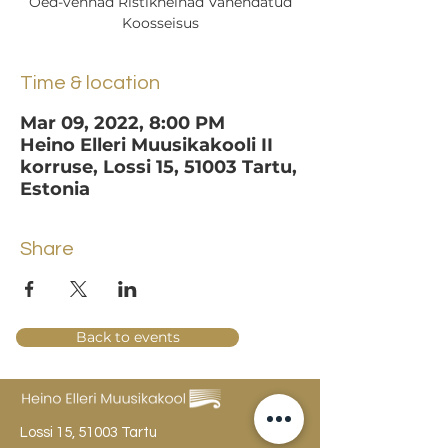
Õed-vennad Ristikheinad Vähendatud
Koosseisus
Time & location
Mar 09, 2022, 8:00 PM
Heino Elleri Muusikakooli II
korruse, Lossi 15, 51003 Tartu,
Estonia
Share
Back to events
Lossi 15, 51003 Tartu