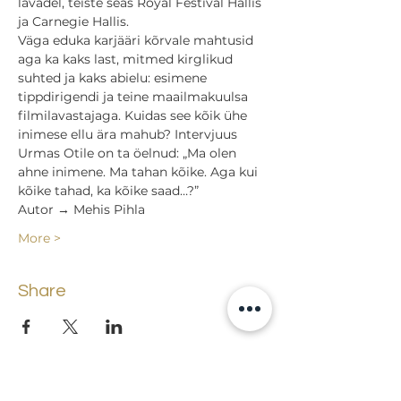
lavadel, teiste seas Royal Festival Hallis 
ja Carnegie Hallis.
Väga eduka karjääri kõrvale mahtusid 
aga ka kaks last, mitmed kirglikud 
suhted ja kaks abielu: esimene 
tippdirigendi ja teine maailmakuulsa 
filmilavastajaga. Kuidas see kõik ühe 
inimese ellu ära mahub? Intervjuus 
Urmas Otile on ta öelnud: „Ma olen 
ahne inimene. Ma tahan kõike. Aga kui 
kõike tahad, ka kõike saad…?”
Autor → Mehis Pihla
More >
Share
Back to events