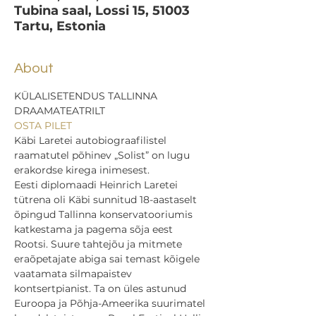
Tubina saal, Lossi 15, 51003
Tartu, Estonia
About
KÜLALISETENDUS TALLINNA 
DRAAMATEATRILT
OSTA PILET
Käbi Laretei autobiograafilistel 
raamatutel põhinev „Solist” on lugu 
erakordse kirega inimesest.
Eesti diplomaadi Heinrich Laretei 
tütrena oli Käbi sunnitud 18-aastaselt 
õpingud Tallinna konservatooriumis 
katkestama ja pagema sõja eest 
Rootsi. Suure tahtejõu ja mitmete 
eraõpetajate abiga sai temast kõigele 
vaatamata silmapaistev 
kontsertpianist. Ta on üles astunud 
Euroopa ja Põhja-Ameerika suurimatel 