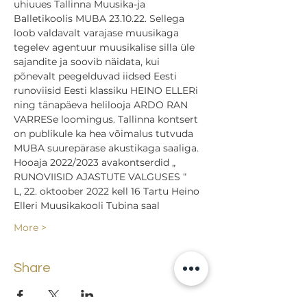
uhiuues Tallinna Muusika-ja 
Balletikoolis MUBA 23.10.22. Sellega 
loob valdavalt varajase muusikaga 
tegelev agentuur muusikalise silla üle 
sajandite ja soovib näidata, kui 
põnevalt peegelduvad iidsed Eesti 
runoviisid Eesti klassiku HEINO ELLERi 
ning tänapäeva helilooja ARDO RAN 
VARRESe loomingus. Tallinna kontsert 
on publikule ka hea võimalus tutvuda 
MUBA suurepärase akustikaga saaliga.
Hooaja 2022/2023 avakontserdid „ 
RUNOVIISID AJASTUTE VALGUSES “ 
L, 22. oktoober 2022 kell 16 Tartu Heino 
Elleri Muusikakooli Tubina saal 
More >
Share