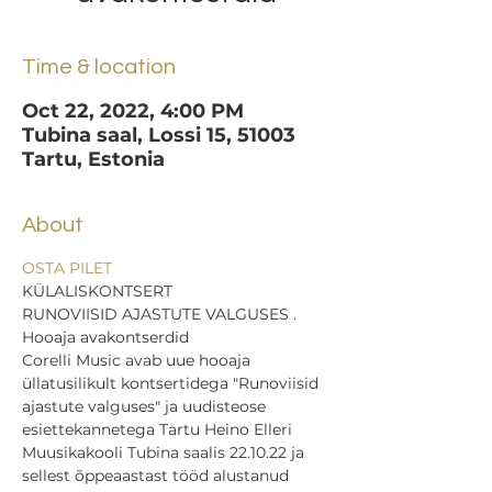
Time & location
Oct 22, 2022, 4:00 PM
Tubina saal, Lossi 15, 51003
Tartu, Estonia
About
OSTA PILET
KÜLALISKONTSERT
RUNOVIISID AJASTUTE VALGUSES . 
Hooaja avakontserdid
Corelli Music avab uue hooaja 
üllatusilikult kontsertidega "Runoviisid 
ajastute valguses" ja uudisteose 
esiettekannetega Tartu Heino Elleri 
Muusikakooli Tubina saalis 22.10.22 ja 
sellest õppeaastast tööd alustanud 