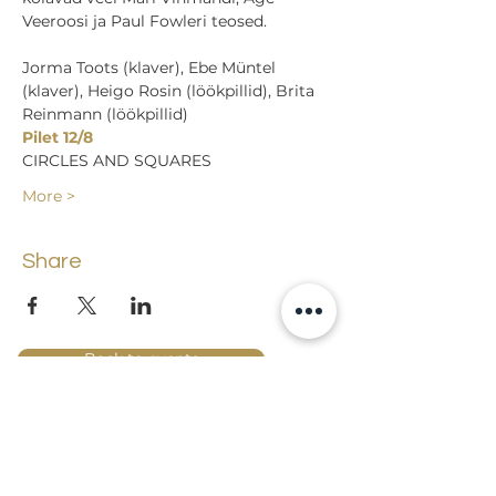
Jorma Toots (klaver), Ebe Müntel 
(klaver), Heigo Rosin (löökpillid), Brita 
Reinmann (löökpillid)
Pilet 12/8
CIRCLES AND SQUARES
More >
Share
Back to events
Lossi 15, 51003 Tartu
Phone: