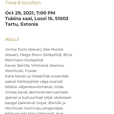
Time & location
Oct 29, 2021, 7:00 PM
Tubina saal, Lossi 15, 51003
Tartu, Estonia
About
Jorma Toots (klaver), Ebe Müntel 
(klaver), Heigo Rosin (löökpillid), Brita 
Reinmann (löökpillid)
Kavas: Bartók, Vihmand, Veeroos, 
Mochizuki, Fowler
Kahe klaveri ja löökpillide ansambel 
pakub heliloojatele väga avaraid 
kõlalisi väljendusvõimalusi, mida 
siinses kavas demonstreerivad kaks 
ajalisel ja kultuurilisel teljel üksteisest 
kaugel paiknevat loojat. Bartóki ja 
Mochizuki loomingu pingeväljas 
kõlavad veel Mari Vihmandi, Age 