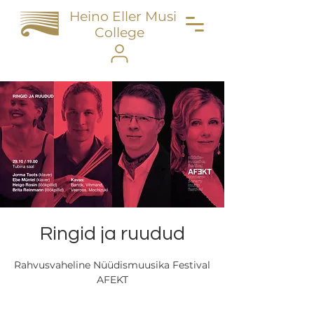
Heino Eller Music
College
Ringid ja ruudud
Rahvusvaheline Nüüdismuusika Festival
AFEKT