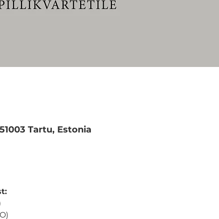
M
 51003 Tartu, Estonia
t:
)
SO)