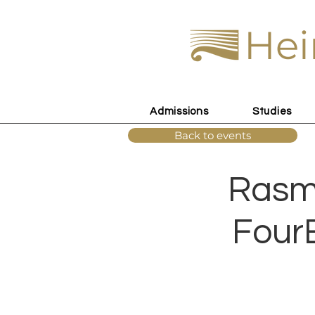
Hei
Admissions
Studies
Back to events
Rasmu
FourE