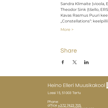
Sandra Klimaite (vioola,
Theodor Sink (tšello, ER
Kavas Rasmus Puuri keelpi
„Constellations“: keelpill
More >
Share
Lossi 15, 51003 Tartu
Phone:
office
+372 7423 705
,