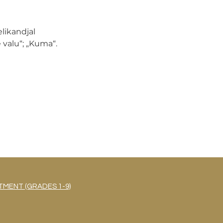
likandjal 
e valu“; „Kuma“.
MENT (GRADES 1-9)