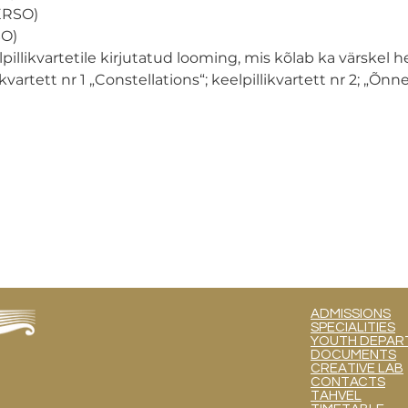
 ERSO)
SO)
llikvartetile kirjutatud looming, mis kõlab ka värskel he
ikvartett nr 1 „Constellations“; keelpillikvartett nr 2; „Õnn
ADMISSIONS
SPECIALITIES
YOUTH DEPART
DOCUMENTS
CREATIVE LAB
CONTACTS
TAHVEL