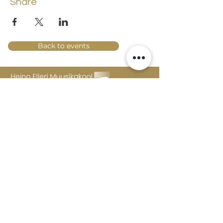
Share
Back to events
Lossi 15, 51003 Tartu
Phone:
office
+372 7423 705
,
administrator
+372 7442 400
kool@tmk.ee
ADMISSIONS
SPECIALITIES
YOUTH DEPARTMENT (GRADES 1-9)
DOCUMENTS
CREATIVE LAB
CONTACTS
TAHVEL