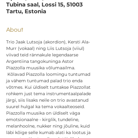
Tubina saal, Lossi 15, 51003
Tartu, Estonia
About
Trio Jaak Lutsoja (akordion), Kersti Ala-
Murr (vokaal) ning Liis Lutsoja (viiul) 
viivad teid rännakule legendaarse 
Argentiina tangokuninga Astor 
Piazzolla muusika võlumaailma. 
 Kõlavad Piazzolla loomingu tuntumad 
ja vähem tuntumad palad trio enda 
võtmes. Kui üldiselt tuntakse Piazzollat 
rohkem just tema instrumentaalpalade 
järgi, siis lisaks neile on trio avastanud 
suurel hulgal ka tema vokaalteoseid.  
Piazzolla muusika on üldiselt väga 
emotsionaalne - kirglik, tundeline, 
melanhoolne, nukker ning jõuline, kuid 
läbi kõige selle kumab alati ka lootus ja 