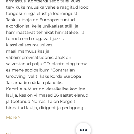
armastus. Kontserdi seob täielikuks 
tervikuks muusika vahele räägitud lood 
tangokuninga elust ja loomingust.   
Jaak Lutsoja on Euroopas tuntud 
akordionist, kelle unikaalset stiili ja 
hämmastavat tehnikat hinnatakse. Ta 
tunneb end mugavalt jazzis, 
klassikalises muusikas, 
maailmamuusikas ja 
vabaimprovisatsioonis. Jaak on 
salvestanud palju CD-plaate ning tema 
esimene sooloalbum "Contrarian 
Grooving" valiti kaks korda Euroopa 
Jazziraadio nädala plaadiks.  
Kersti Ala-Murr on klassikalise kooliga 
laulja, kes on viimased 26 aastat elanud 
ja töötanud Norras. Ta on kõrgelt 
hinnatud laulja, dirigent ja pedagoog…
More >