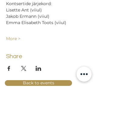
Kontsertide järjekord:
Lisette Ant (viiul)
Jakob Ermann (viiul)
Emma Elisabeth Toots (viiul)
More >
Share
Back to events
Lossi 15, 51003 Tartu
Phone:
office
+372 7423 705
,
administrator
+372 7442 400