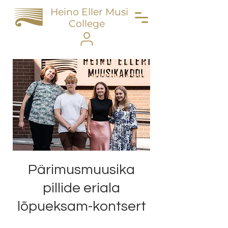
Heino Eller Music
College
Pärimusmuusika
pillide eriala
lõpueksam-kontsert