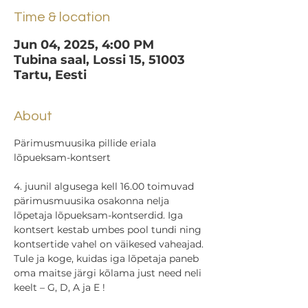
Time & location
Jun 04, 2025, 4:00 PM
Tubina saal, Lossi 15, 51003
Tartu, Eesti
About
Pärimusmuusika pillide eriala 
lõpueksam-kontsert
4. juunil algusega kell 16.00 toimuvad 
pärimusmuusika osakonna nelja 
lõpetaja lõpueksam-kontserdid. Iga 
kontsert kestab umbes pool tundi ning 
kontsertide vahel on väikesed vaheajad. 
Tule ja koge, kuidas iga lõpetaja paneb 
oma maitse järgi kõlama just need neli 
keelt – G, D, A ja E !