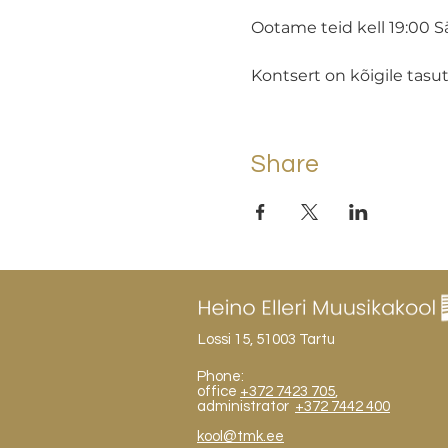
Ootame teid kell 19:00 S
Kontsert on kõigile tasut
Share
Lossi 15, 51003 Tartu
Phone:
office
+372 7423 705
,
administrator
+372 7442 400
kool@tmk.ee