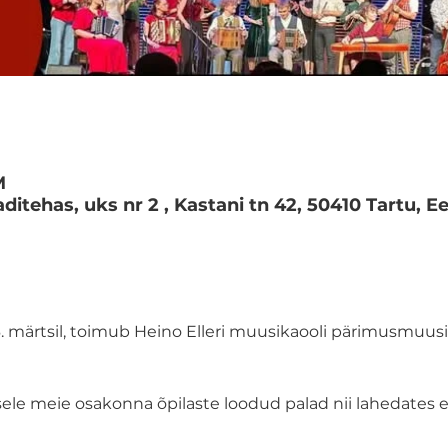
M
ditehas, uks nr 2 , Kastani tn 42, 50410 Tartu, Ee
26. märtsil, toimub Heino Elleri muusikaooli pärimusmu
sele meie osakonna õpilaste loodud palad nii lahedates e