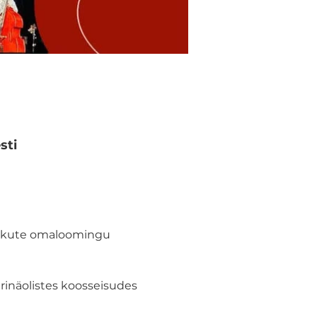
sti
usikute omaloomingu 
rinäolistes koosseisudes 