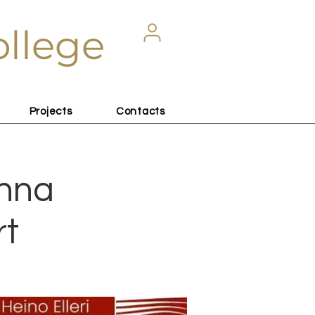
ollege
Projects
Contacts
nna
rt