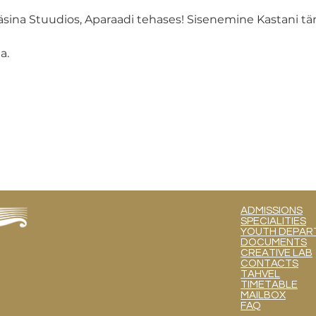
äsina Stuudios, Aparaadi tehases! Sisenemine Kastani täna
a.
ADMISSIONS
SPECIALITIES
YOUTH DEPART
DOCUMENTS
CREATIVE LAB
CONTACTS
TAHVEL
TIMETABLE
MAILBOX
FAQ