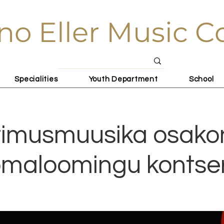
no Eller Music C
Specialities
Youth Department
School
rimusmuusika osako
maloomingu kontse