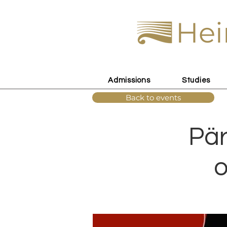
Hei
Admissions
Studies
Back to events
Pä
o