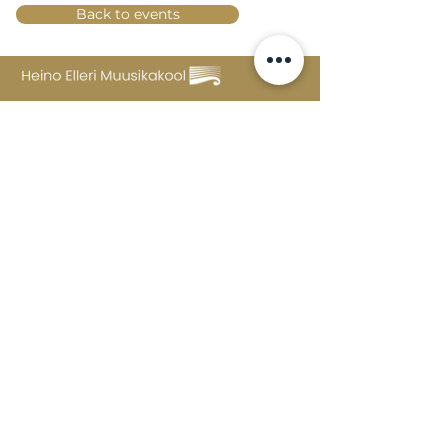
Back to events
Lossi 15, 51003 Tartu
Phone:
office
+372 7423 705
,
administrator
+372 7442 400
kool@tmk.ee
ADMISSIONS
SPECIALITIES
YOUTH DEPARTMENT (GRADES 1-9)
DOCUMENTS
CREATIVE LAB
CONTACTS
TAHVEL
TIMETABLE
MAILBOX
FAQ