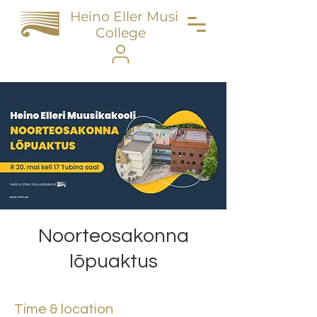
Heino Eller Music
College
Noorteosakonna
lõpuaktus
Time & location