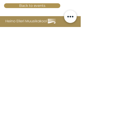
Back to events
Lossi 15, 51003 Tartu
Phone:
office
+372 7423 705
,
administrator
+372 7442 400
kool@tmk.ee
ADMISSIONS
SPECIALITIES
YOUTH DEPARTMENT (GRADES 1-9)
DOCUMENTS
CREATIVE LAB
CONTACTS
TAHVEL
TIMETABLE
MAILBOX
FAQ