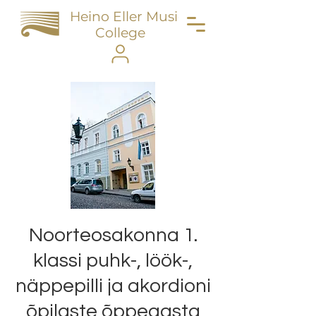
Heino Eller Music
College
Noorteosakonna 1.
klassi puhk-, löök-,
näppepilli ja akordioni
õpilaste õppeaasta