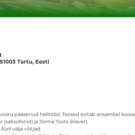
M
 51003 Tartu, Eesti
 vooru pääsenud helitööd. Teosed esitab ansambel koossei
(saksofonid) ja Jorma Toots (klaver).
ürii välja võitjad.