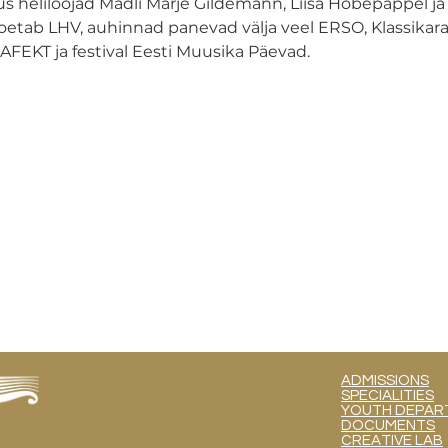
us heliloojad Madli Marje Gildemann, Liisa Hõbepappel ja
oetab LHV, auhinnad panevad välja veel ERSO, Klassikara
FEKT ja festival Eesti Muusika Päevad.
ADMISSIONS
SPECIALITIES
YOUTH DEPART
DOCUMENTS
CREATIVE LAB