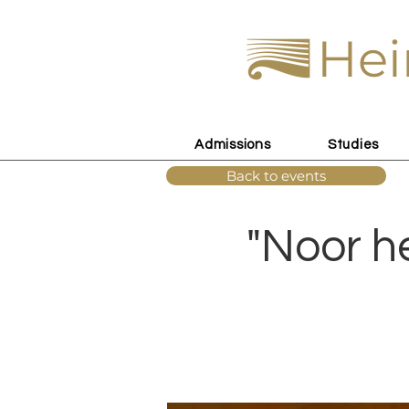
Hei
Admissions
Studies
Back to events
"Noor he