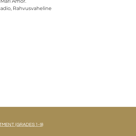
 Mari Amor.
adio, Rahvusvaheline 
MENT (GRADES 1-9)