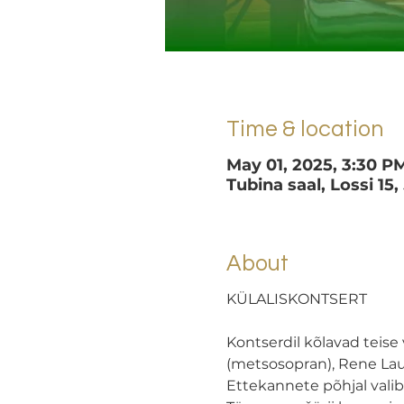
Time & location
May 01, 2025, 3:30 P
Tubina saal, Lossi 15,
About
KÜLALISKONTSERT
Kontserdil kõlavad teise
(metsosopran), Rene Laur 
Ettekannete põhjal valib ž