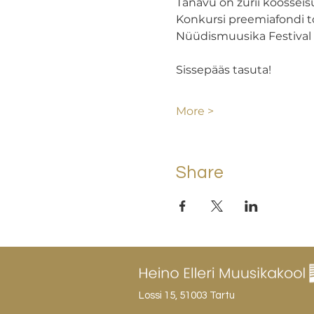
Tänavu on žürii koosseis
Konkursi preemiafondi t
Nüüdismuusika Festival A
Sissepääs tasuta!
More >
Share
Lossi 15, 51003 Tartu