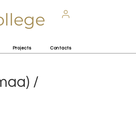
ollege
Projects
Contacts
maa) /