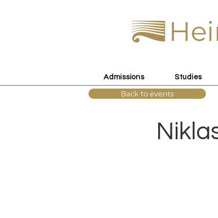
Hei
Admissions
Studies
Back to events
Nikla