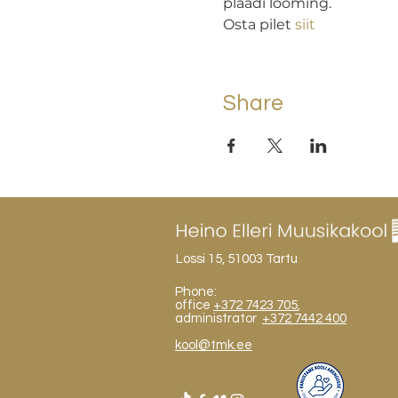
plaadi looming.
Osta pilet 
siit
Share
Lossi 15, 51003 Tartu
Phone:
office
+372 7423 705
,
administrator
+372 7442 400
kool@tmk.ee