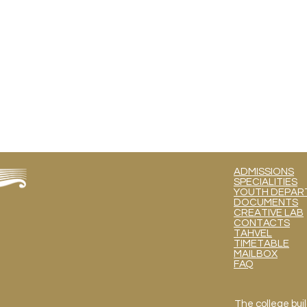
ADMISSIONS
SPECIALITIES
YOUTH DEPART
DOCUMENTS
CREATIVE LAB
CONTACTS
TAHVEL
TIMETABLE
MAILBOX
FAQ
The college buil