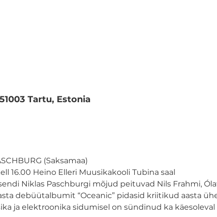
 51003 Tartu, Estonia
PASCHBURG (Saksamaa)
ell 16.00 Heino Elleri Muusikakooli Tubina saal
tsendi Niklas Paschburgi mõjud peituvad Nils Frahmi, Óla
sta debüütalbumit “Oceanic” pidasid kriitikud aasta üh
sika ja elektroonika sidumisel on sündinud ka käesoleval 