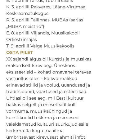
E. 1. aprillil Tartus, Tubina saalis

K. 3. aprillil Rakveres, Lääne-Virumaa 
Keskraamatukogus

R. 5. aprillil Tallinnas, MUBAs (sarjas 
„MUBA meistrid”)

E. 8. aprillil Viljandis, Muusikakooli 
Orkestrimajas

T. 9. aprillil Valga Muusikakoolis
OSTA PILET
XX sajandi algus oli kunstis ja muusikas 
erakordselt kirev aeg. Üheskoos 
eksisteerisid – kohati omavahel teravas 
vastuollus olles – kõikvõimalikud 
erinevad stiilid ja voolud, uuendused ja 
traditsioonid, väärtused ja esteetikad. 
Ühtlasi oli see aeg, mil Eesti kultuur 
hakkas selgelt ja eneseteadlikult 
vormuma, muusikaühingud ja 
kunstikoolid tekkima ja esimesed 
vaieldamatud kultuuri suurkujud esile 
kerkima. Ja kogu maailma 
ümbritsevast kirevusest ahmiti infot, 