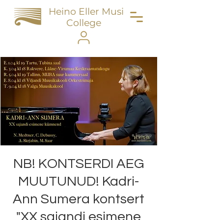
Heino Eller Music
College
NB! KONTSERDI AEG
MUUTUNUD! Kadri-
Ann Sumera kontsert
"XX sajandi esimene