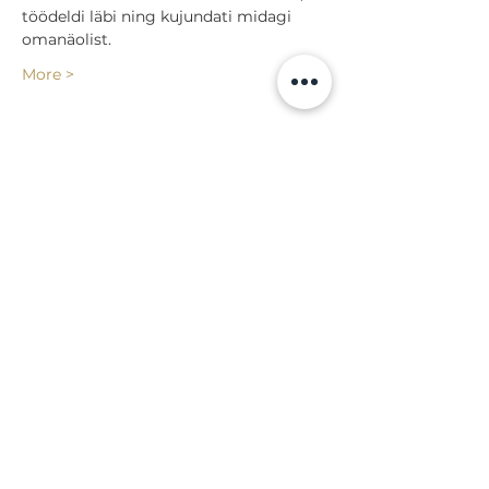
töödeldi läbi ning kujundati midagi 
omanäolist.
More >
Share
Back to events
Lossi 15, 51003 Tartu
Phone:
office
+372 7423 705
,
administrator
+372 7442 400
kool@tmk.ee