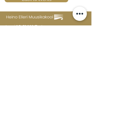
Lossi 15, 51003 Tartu
Phone:
office
+372 7423 705
,
administrator
+372 7442 400
kool@tmk.ee
ADMISSIONS
SPECIALITIES
YOUTH DEPARTMENT (GRADES 1-9)
DOCUMENTS
CREATIVE LAB
CONTACTS
TAHVEL
TIMETABLE
MAILBOX
FAQ