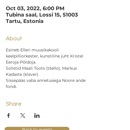
Oct 03, 2022, 6:00 PM
Tubina saal, Lossi 15, 51003
Tartu, Estonia
About
Esineb Elleri muusikakooli 
keelpilliorkester, kunstiline juht Kristel 
Eeroja-Põldoja.
Solistid Maali Toots (tšello), Markus 
Kadaste (klaver).
Sissepääs vaba annetusega Noore ande 
fondi.
Share
Back to events