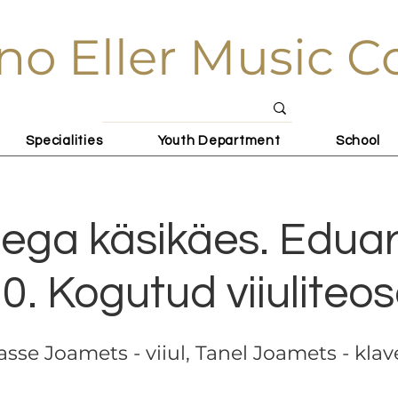
no Eller Music C
Specialities
Youth Department
School
tega käsikäes. Edua
0. Kogutud viiuliteo
asse Joamets - viiul, Tanel Joamets - klav