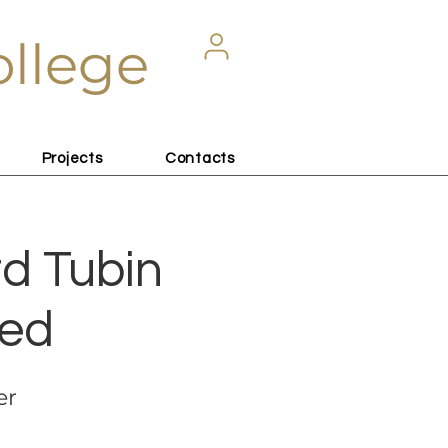
ollege
Projects
Contacts
rd Tubin
sed
er