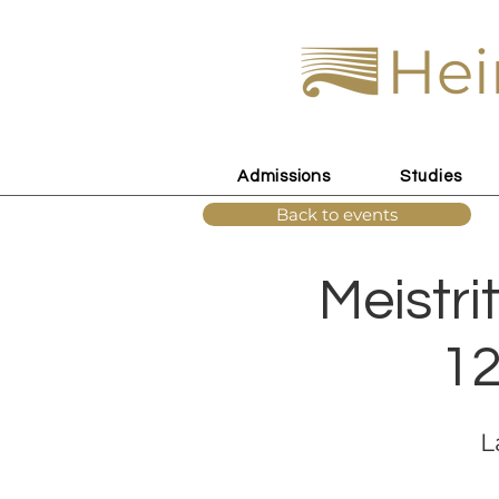
Hei
Admissions
Studies
Back to events
Meistri
12
L