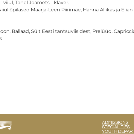
viiul, Tanel Joamets - klaver.
viiuliõpilased Maarja-Leen Piirimäe, Hanna Allikas ja Elia
n, Ballaad, Süit Eesti tantsuviisidest, Prelüüd, Capriccio 
s
ADMISSIONS
SPECIALITIES
YOUTH DEPART