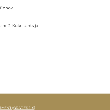
n Ennok.
nr. 2, Kuke tants ja 
MENT (GRADES 1-9)