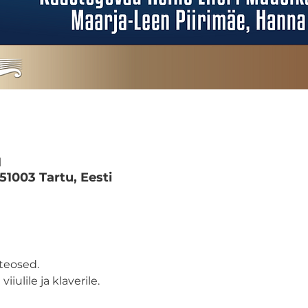
M
 51003 Tartu, Eesti
teosed. 
ulile ja klaverile.