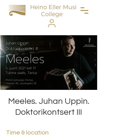
Heino Eller Music
College
Meeles. Juhan Uppin.
Doktorikontsert III
Time & location