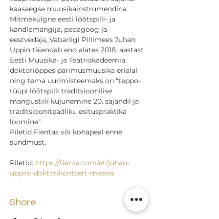
kaasaegse muusikainstrumendina.
Mitmekülgne eesti lõõtspilli- ja 
kandlemängija, pedagoog ja 
eestvedaja, Vabariigi Pillimees Juhan 
Uppin täiendab end alates 2018. aastast 
Eesti Muusika- ja Teatriakadeemia 
doktoriõppes pärimusmuusika erialal 
ning tema uurimisteemaks on "teppo-
tüüpi lõõtspilli traditsioonilise 
mängustiili kujunemine 20. sajandil ja 
traditsiooniteadliku esituspraktika 
loomine".
Piletid Fientas või kohapeal enne 
sündmust.

Piletid: 
https://fienta.com/et/juhan-
uppini-doktorikontsert-meeles
Share