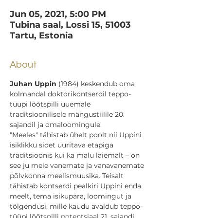
Jun 05, 2021, 5:00 PM
Tubina saal, Lossi 15, 51003
Tartu, Estonia
About
Juhan Uppin
 (1984) keskendub oma 
kolmandal doktorikontserdil teppo-
tüüpi lõõtspilli uuemale 
traditsioonilisele mängustiilile 20. 
sajandil ja omaloomingule.
"Meeles" tähistab ühelt poolt nii Uppini 
isiklikku sidet uuritava etapiga 
traditsioonis kui ka mälu laiemalt – on 
see ju meie vanemate ja vanavanemate 
põlvkonna meelismuusika. Teisalt 
tähistab kontserdi pealkiri Uppini enda 
meelt, tema isikupära, loomingut ja 
tõlgendusi, mille kaudu avaldub teppo-
tüüpi lõõtspilli potentsiaal 21. sajandi 