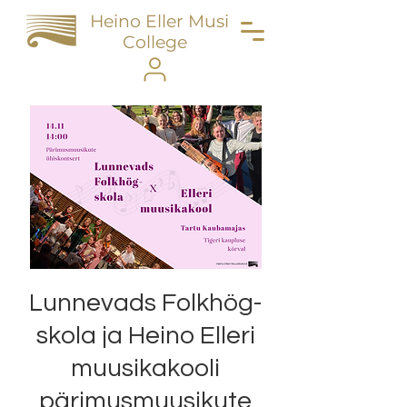
Heino Eller Music
College
Lunnevads Folkhög-
skola ja Heino Elleri
muusikakooli
pärimusmuusikute