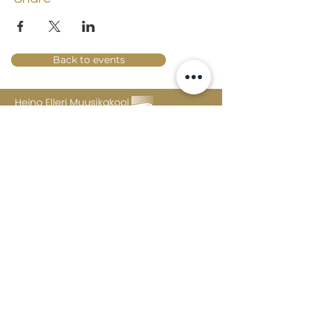
Back to events
Lossi 15, 51003 Tartu
Phone:
office
+372 7423 705
,
administrator
+372 7442 400
kool@tmk.ee
ADMISSIONS
SPECIALITIES
YOUTH DEPARTMENT (GRADES 1-9)
DOCUMENTS
CREATIVE LAB
CONTACTS
TAHVEL
TIMETABLE