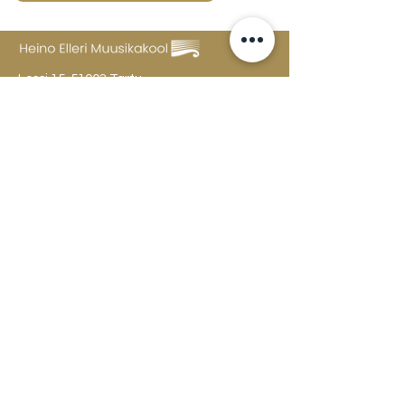
Lossi 15, 51003 Tartu
Phone:
office
+372 7423 705
,
administrator
+372 7442 400
kool@tmk.ee
ADMISSIONS
SPECIALITIES
YOUTH DEPARTMENT (GRADES 1-9)
DOCUMENTS
CREATIVE LAB
CONTACTS
TAHVEL
TIMETABLE
MAILBOX
FAQ
The college building is open