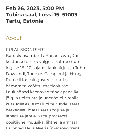
Feb 26, 2023, 5:00 PM
Tubina saal, Lossi 15, 51003
Tartu, Estonia
About
KÜLALISKONTSERT
Barokkansambel LaBande kava „Kui 
kustunud on ehavalgus“ kolme suure 
inglise 16.–17. sajandi laulukirjutaja John 
Dowlandi, Thomas Campioni ja Henry 
Purcelli loomingust viib kuulaja 
hämara talveõhtu meeleolusse. 
Laulusõnad kannavad tähelepaneliku 
jälgija unistuste ja unenäo piirimaile, 
kutsudes esile mälupilte tundelistest 
hetkedest, igatsusest soojuse ja 
läheduse järele. Sada protsenti 
positiivne muusika, lihtne ja armas!
Esinevad Helis Naeris (metsosopran), 