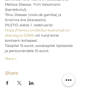
Melissa Jõesaar, Triin Veissmann 
(barokkviiul),
Tõnu Jõesaar (viola da gamba) ja 
Kristiina Are (klavessiin).
PILETID alates 1. veebruarist 
https://fienta.com/et/kui-kustunud-on-
ehavalgus-52896
 või tund enne 
kontserti kohapeal.
Täispilet 15 eurot, sooduspilet õpilastele 
ja pensionäridele 10 eurot.
More >
Share
Back to events