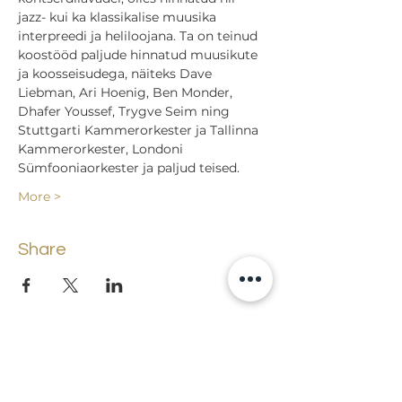
jazz- kui ka klassikalise muusika 
interpreedi ja heliloojana. Ta on teinud 
koostööd paljude hinnatud muusikute 
ja koosseisudega, näiteks Dave 
Liebman, Ari Hoenig, Ben Monder, 
Dhafer Youssef, Trygve Seim ning 
Stuttgarti Kammerorkester ja Tallinna 
Kammerorkester, Londoni 
Sümfooniaorkester ja paljud teised.
More >
Share
Back to events