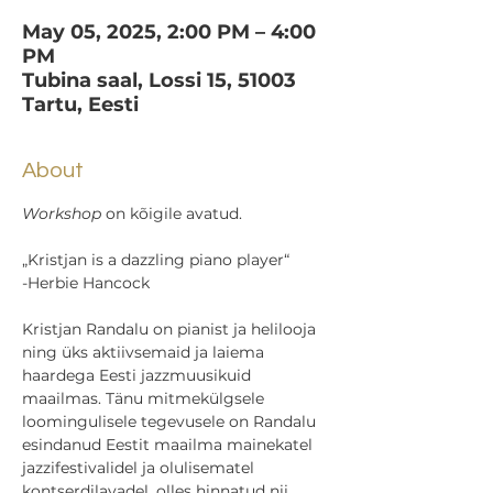
May 05, 2025, 2:00 PM – 4:00
PM
Tubina saal, Lossi 15, 51003
Tartu, Eesti
About
Workshop
 on kõigile avatud.
„Kristjan is a dazzling piano player“
-Herbie Hancock
Kristjan Randalu on pianist ja helilooja 
ning üks aktiivsemaid ja laiema 
haardega Eesti jazzmuusikuid 
maailmas. Tänu mitmekülgsele 
loomingulisele tegevusele on Randalu 
esindanud Eestit maailma mainekatel 
jazzifestivalidel ja olulisematel 
kontserdilavadel, olles hinnatud nii 