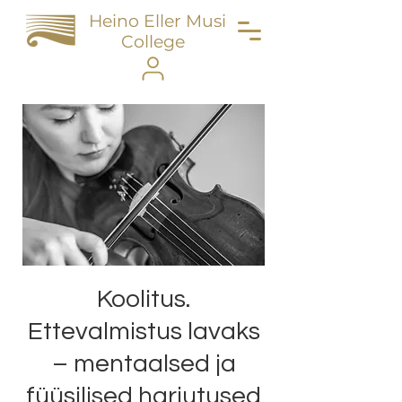
Heino Eller Music
College
Koolitus.
Ettevalmistus lavaks
– mentaalsed ja
füüsilised harjutused