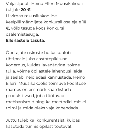
Väljastpoolt Heino Elleri Muusikakooli 
tulijale 
20 €
Liivimaa muusikakoolide 
keelpillimängijate konkursil osalejale 
10 
€
, võib tasuda koos konkursi 
osalemistasuga. 
Ellerlastele tasuta. 
Õpetajate oskuste hulka kuulub 
tihtipeale juba aastatepikkune 
kogemus, kuidas lavanärviga  toime 
tulla, võime õpilastele lahendusi leida 
ja seeläbi neid edasi kannustada. Heino 
Elleri  Muusikakoolis toimuva koolituse 
raames on eesmärk kaardistada 
produktiivsed, juba töötavad  
mehhanismid ning ka meetodid, mis ei 
toimi ja mida oleks vaja kohendada. 
Juttu tuleb ka  konkurentsist, kuidas 
kasutada tunnis õpilast toetavat 