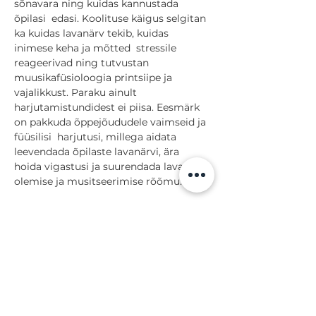
sõnavara ning kuidas kannustada 
õpilasi  edasi. Koolituse käigus selgitan 
ka kuidas lavanärv tekib, kuidas 
inimese keha ja mõtted  stressile 
reageerivad ning tutvustan 
muusikafüsioloogia printsiipe ja 
vajalikkust. Paraku ainult  
harjutamistundidest ei piisa. Eesmärk 
on pakkuda õppejõududele vaimseid ja 
füüsilisi  harjutusi, millega aidata 
leevendada õpilaste lavanärvi, ära 
hoida vigastusi ja suurendada laval  
olemise ja musitseerimise rõõmu. 
More >
Share