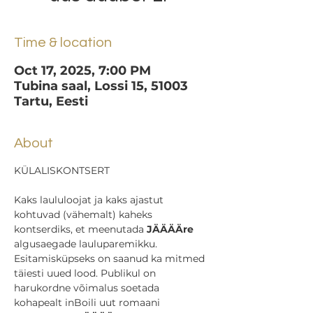
Time & location
Oct 17, 2025, 7:00 PM
Tubina saal, Lossi 15, 51003
Tartu, Eesti
About
KÜLALISKONTSERT
Kaks laululoojat ja kaks ajastut 
kohtuvad (vähemalt) kaheks 
kontserdiks, et meenutada 
JÄÄÄÄre
algusaegade lauluparemikku. 
Esitamisküpseks on saanud ka mitmed 
täiesti uued lood. Publikul on 
harukordne võimalus soetada 
kohapealt inBoili uut romaani 