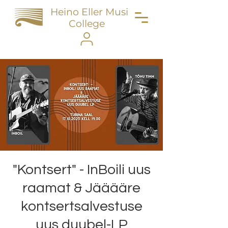
Heino Eller Music
College
"Kontsert" - InBoili uus
raamat & Jääääre
kontsertsalvestuse
uus duubel-LP