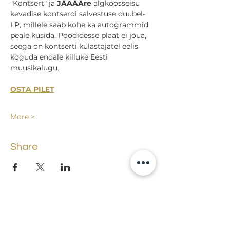
"Kontsert" ja 
JÄÄÄÄre
 algkoosseisu 
kevadise kontserdi salvestuse duubel-
LP, millele saab kohe ka autogrammid 
peale küsida. Poodidesse plaat ei jõua, 
seega on kontserti külastajatel eelis 
koguda endale killuke Eesti 
muusikalugu.
OSTA PILET
More >
Share
Back to events