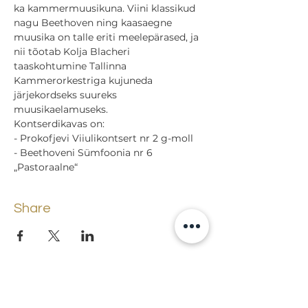
ka kammermuusikuna. Viini klassikud 
nagu Beethoven ning kaasaegne 
muusika on talle eriti meelepärased, ja 
nii tõotab Kolja Blacheri 
taaskohtumine Tallinna 
Kammerorkestriga kujuneda 
järjekordseks suureks 
muusikaelamuseks.
Kontserdikavas on:

- Prokofjevi Viiulikontsert nr 2 g-moll

- Beethoveni Sümfoonia nr 6 
„Pastoraalne“
Share
Back to events