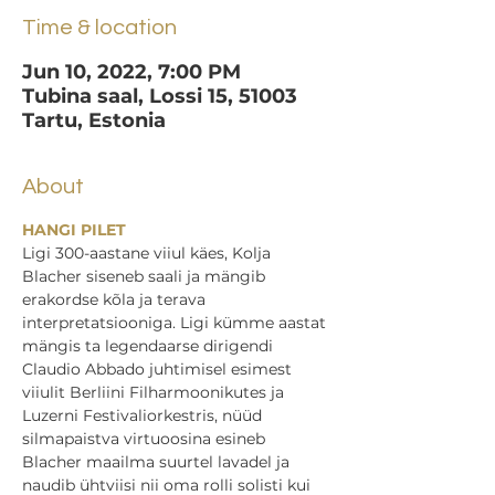
Time & location
Jun 10, 2022, 7:00 PM
Tubina saal, Lossi 15, 51003
Tartu, Estonia
About
HANGI PILET
Ligi 300-aastane viiul käes, Kolja 
Blacher siseneb saali ja mängib 
erakordse kõla ja terava 
interpretatsiooniga. Ligi kümme aastat 
mängis ta legendaarse dirigendi 
Claudio Abbado juhtimisel esimest 
viiulit Berliini Filharmoonikutes ja 
Luzerni Festivaliorkestris, nüüd 
silmapaistva virtuoosina esineb 
Blacher maailma suurtel lavadel ja 
naudib ühtviisi nii oma rolli solisti kui 