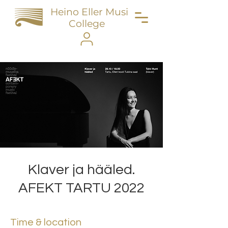
Heino Eller Music
College
Klaver ja hääled.
AFEKT TARTU 2022
Time & location