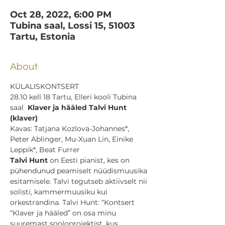
Oct 28, 2022, 6:00 PM
Tubina saal, Lossi 15, 51003
Tartu, Estonia
About
KÜLALISKONTSERT
28.10 kell 18 Tartu, Elleri kooli Tubina 
saal  
Klaver ja hääled Talvi Hunt 
(klaver)
Kavas: Tatjana Kozlova-Johannes*, 
Peter Ablinger, Mu-Xuan Lin, Einike 
Leppik*, Beat Furrer
Talvi Hunt
 on Eesti pianist, kes on 
pühendunud peamiselt nüüdismuusika 
esitamisele. Talvi tegutseb aktiivselt nii 
solisti, kammermuusiku kui 
orkestrandina. Talvi Hunt: “Kontsert 
“Klaver ja hääled” on osa minu 
suuremast sooloprojektist, kus 