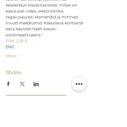
keskendun klaveriteostele, milles on 
kasutusel video, elektroonika, 
tegevuskunsti elemendid ja mitmed 
muud meediumid. Käesoleva kontserdi 
kava käsitleb häält klaveri 
soolorepertuaaris.”
Pilet 12/8 €
ENG
More >
Share
Back to events
Lossi 15, 51003 Tartu