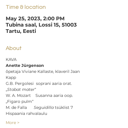
Time & location
May 25, 2023, 2:00 PM
Tubina saal, Lossi 15, 51003
Tartu, Eesti
About
KAVA
Anette Jürgenson
õpetaja Viviane Kallaste, klaveril Jaan 
Kapp
G.B. Pergolesi  soprani aaria orat. 
„
Stabat mater
“
W. A. Mozart    Susanna aaria oop. 
„Figaro pulm“
M. de Falla      
Seguidilla
 tsüklist 7 
Hispaania rahvalaulu
More >