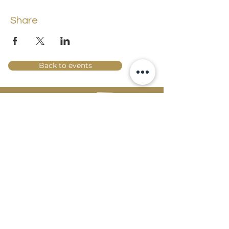
Share
Back to events
Lossi 15, 51003 Tartu
Phone:
office
+372 7423 705
,
administrator
+372 7442 400
kool@tmk.ee
ADMISSIONS
SPECIALITIES
YOUTH DEPARTMENT (GRADES 1-9)
DOCUMENTS
CREATIVE LAB