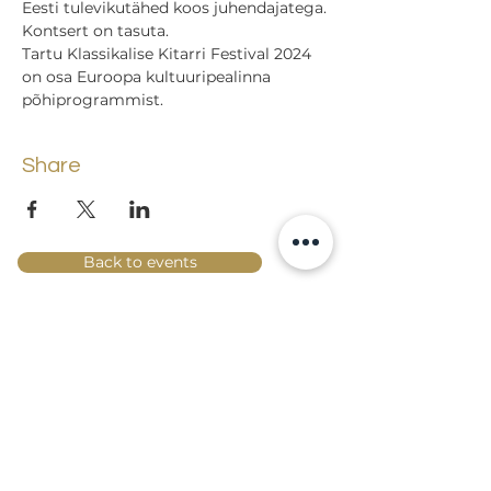
Eesti tulevikutähed koos juhendajatega.
Kontsert on tasuta.
Tartu Klassikalise Kitarri Festival 2024 
on osa Euroopa kultuuripealinna 
põhiprogrammist.
Share
Back to events
Lossi 15, 51003 Tartu
Phone:
office
+372 7423 705
,
administrator
+372 7442 400
kool@tmk.ee