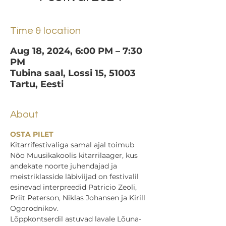
Time & location
Aug 18, 2024, 6:00 PM – 7:30
PM
Tubina saal, Lossi 15, 51003
Tartu, Eesti
About
OSTA PILET
Kitarrifestivaliga samal ajal toimub 
Nõo Muusikakoolis kitarrilaager, kus 
andekate noorte juhendajad ja 
meistriklasside läbiviijad on festivalil 
esinevad interpreedid Patricio Zeoli, 
Priit Peterson, Niklas Johansen ja Kirill 
Ogorodnikov.
Lõppkontserdil astuvad lavale Lõuna-