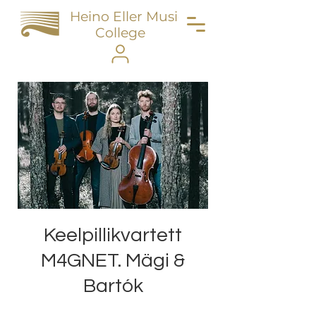
Heino Eller Music
College
Keelpillikvartett
M4GNET. Mägi &
Bartók