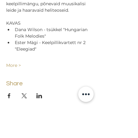
keelpillimängu, põnevaid muusikalisi 
leide ja haaravaid heliteoseid.
KAVAS
Dana Wilson - tsükkel "Hungarian 
Folk Melodies"
Ester Mägi - Keelpillikvartett nr 2 
"Eleegiad"
More >
Share
Back to events