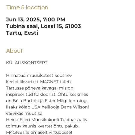
Time & location
Jun 13, 2025, 7:00 PM
Tubina saal, Lossi 15, 51003
Tartu, Eesti
About
KÜLALISKONTSERT
Hinnatud muusikutest koosnev 
keelpillikvartett M4GNET tuleb 
Tartusse põneva kavaga, mis on 
inspireeritud folkloorist. Õhtu keskmes 
on Béla Bartóki ja Ester Mägi looming, 
lisaks kõlab USA helilooja Dana Wilsoni 
värvikas muusika.
Heino Elleri Muusikakooli Tubina saalis 
toimuv kaunis kvartetiõhtu pakub 
M4GNETile omaselt virtuoosset 