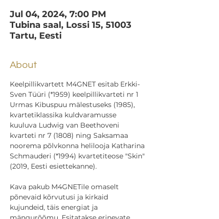
Jul 04, 2024, 7:00 PM
Tubina saal, Lossi 15, 51003
Tartu, Eesti
About
Keelpillikvartett M4GNET esitab Erkki-
Sven Tüüri (*1959) keelpillikvarteti nr 1 
Urmas Kibuspuu mälestuseks (1985), 
kvartetiklassika kuldvaramusse 
kuuluva Ludwig van Beethoveni 
kvarteti nr 7 (1808) ning Saksamaa 
noorema põlvkonna helilooja Katharina 
Schmauderi (*1994) kvartetiteose "Skin" 
(2019, Eesti esiettekanne).

Kava pakub M4GNETile omaselt 
põnevaid kõrvutusi ja kirkaid 
kujundeid, täis energiat ja 
mängurõõmu. Esitatakse erinevate 