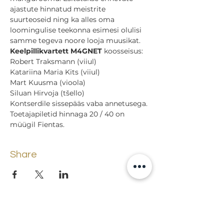
ajastute hinnatud meistrite 
suurteoseid ning ka alles oma 
loomingulise teekonna esimesi olulisi 
samme tegeva noore looja muusikat.
Keelpillikvartett M4GNET
 koosseisus:

Robert Traksmann (viiul)

Katariina Maria Kits (viiul)

Mart Kuusma (vioola)

Siluan Hirvoja (tšello)
Kontserdile sissepääs vaba annetusega.

Toetajapiletid hinnaga 20 / 40 on 
müügil Fientas.
Share
Back to events