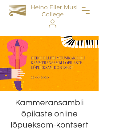
Heino Eller Music
College
Kammeransambli
õpilaste online
lõpueksam-kontsert