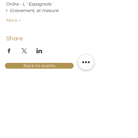
Ordre - L ' Espagnole
I  
Gravement, et mesuré
More >
Share
Back to events
Lossi 15, 51003 Tartu
Phone:
office
+372 7423 705
,
administrator
+372 7442 400
kool@tmk.ee