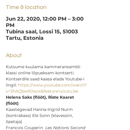
Time & location
Jun 22, 2020, 12:00 PM – 3:00
PM
Tubina saal, Lossi 15, 51003
Tartu, Estonia
About
Kutsume kuulama kammeransambli 
klassi 
online 
lõpueksam-kontserti.
Kontserdile saad kaasa elada Youtube-i 
lingil: 
https://www.youtube.com/watch?
v=3hAQbwRJxow&feature=youtu.be
Helena Saks (flööt), Riste Kaaret 
(flööt)
Kaastegevad Hanna-Ingrid Nurm 
(kontrabass) Ele Sonn (klavessiin, 
õpetaja) 
Francois Couperin  
Les Nations Second 