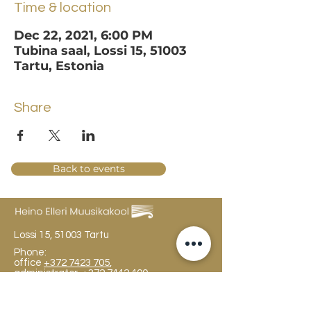
Time & location
Dec 22, 2021, 6:00 PM
Tubina saal, Lossi 15, 51003
Tartu, Estonia
Share
Back to events
Lossi 15, 51003 Tartu
Phone:
office
+372 7423 705
,
administrator
+372 7442 400
kool@tmk.ee