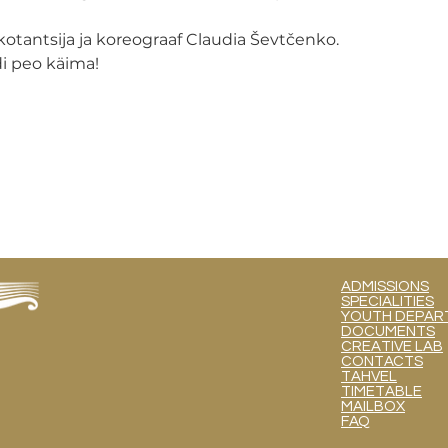
kotantsija ja koreograaf Claudia Ševtčenko.
 peo käima!
ADMISSIONS
SPECIALITIES
YOUTH DEPART
DOCUMENTS
CREATIVE LAB
CONTACTS
TAHVEL
TIMETABLE
MAILBOX
FAQ