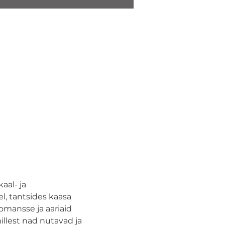
al- ja 
, tantsides kaasa 
mansse ja aariaid 
illest nad nutavad ja 