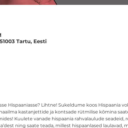
M
 51003 Tartu, Eesti
sse Hispaaniasse? Lihtne! Sukeldume koos Hispaania voka
ailma kastanjettide ja kontsade rütmilise kõmina saatel
ides! Kuulete vanade hispaania rahvalaulude seadeid, ro
’dest ning saate teada, millest hispaanlased laulavad, m