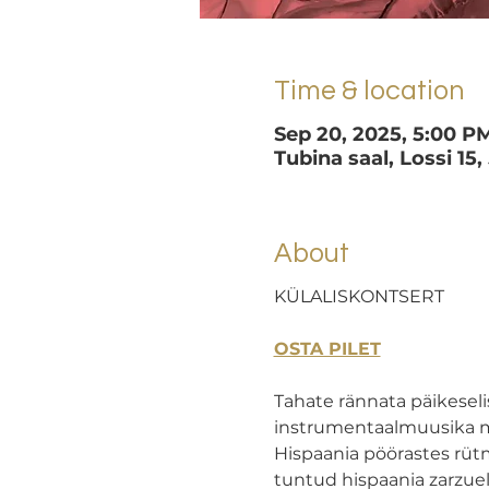
Time & location
Sep 20, 2025, 5:00 P
Tubina saal, Lossi 15,
About
KÜLALISKONTSERT
OSTA PILET
Tahate rännata päikeseli
instrumentaalmuusika ma
Hispaania pöörastes rütm
tuntud hispaania zarzuela