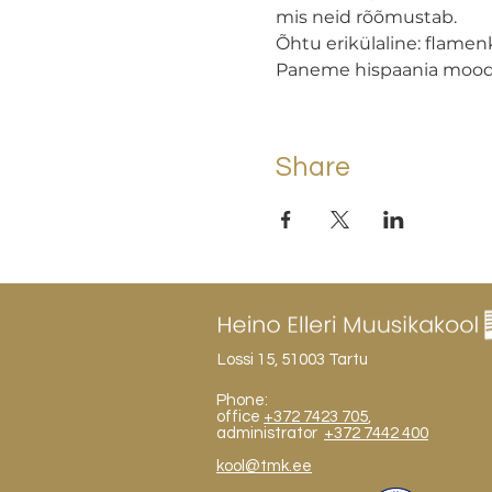
mis neid rõõmustab.
Õhtu erikülaline: flamen
Paneme hispaania moodi
Share
Lossi 15, 51003 Tartu
Phone:
office
+372 7423 705
,
administrator
+372 7442 400
kool@tmk.ee