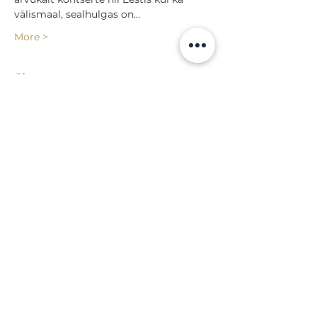
välismaal, sealhulgas on…
More >
Share
Back to events
Lossi 15, 51003 Tartu
Phone:
office
+372 7423 705
,
administrator
+372 7442 400
kool@tmk.ee