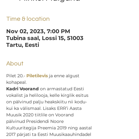
Time & location
Nov 02, 2023, 7:00 PM
Tubina saal, Lossi 15, 51003
Tartu, Eesti
About
Pilet 20.- 
Piletilevis 
ja enne algust 
kohapeal.
Kadri Voorand
 on armastatud Eesti 
vokalist ja helilooja, kelle kirglik esitus 
on pälvinud palju heakskiitu nii kodu- 
kui ka välismaal. Lisaks ERR’i Aasta 
Muusik 2020 tiitlile on Voorand 
pälvinud Presidendi Noore 
Kultuuritegija Preemia 2019 ning aastal 
2017 pärjati ta Eesti Muusikaauhindadel 