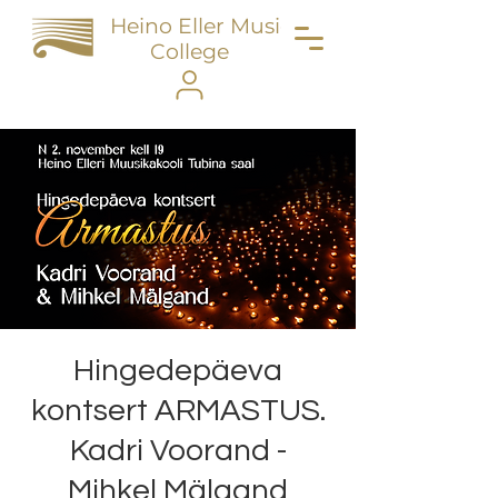
Heino Eller Music
College
Hingedepäeva
kontsert ARMASTUS.
Kadri Voorand -
Mihkel Mälgand