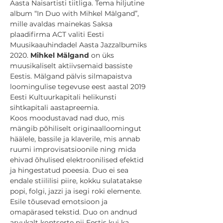
Aasta Naisartisti tiitliga. Tema hiljutine 
album “In Duo with Mihkel Mälgand”, 
mille avaldas mainekas Saksa 
plaadifirma ACT valiti Eesti 
Muusikaauhindadel Aasta Jazzalbumiks 
2020. 
Mihkel Mälgand
 on üks 
muusikaliselt aktiivsemaid bassiste 
Eestis. Mälgand pälvis silmapaistva 
loomingulise tegevuse eest aastal 2019 
Eesti Kultuurkapitali helikunsti 
sihtkapitali aastapreemia.
Koos moodustavad nad duo, mis 
mängib põhiliselt originaalloomingut 
häälele, bassile ja klaverile, mis annab 
ruumi improvisatsioonile ning mida 
ehivad õhulised elektroonilised efektid 
ja hingestatud poeesia. Duo ei sea 
endale stiililisi piire, kokku sulatatakse 
popi, folgi, jazzi ja isegi roki elemente. 
Esile tõusevad emotsioon ja 
omapärased tekstid. Duo on andnud 
arvukalt kontserte nii Eestis kui ka 