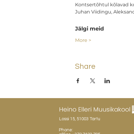
Kontsertõhtul kõlavad ko
Juhan Viidingu, Aleksand
Jälgi meid
More >
Share
Lossi 15, 51003 Tartu
Phone: