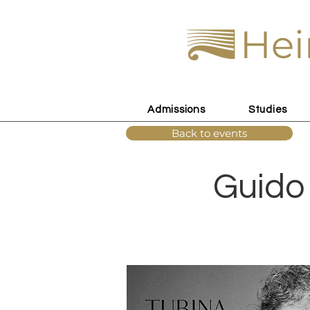
Hei
Admissions
Studies
Back to events
Guido