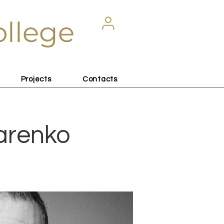
ollege
Projects
Contacts
arenko