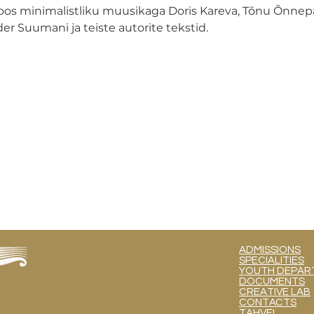
os minimalistliku muusikaga Doris Kareva, Tõnu Õnnepal
er Suumani ja teiste autorite tekstid.
ADMISSIONS
SPECIALITIES
YOUTH DEPART
DOCUMENTS
CREATIVE LAB
CONTACTS
TAHVEL