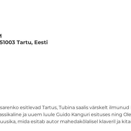
M
 51003 Tartu, Eesti
sarenko esitlevad Tartus, Tubina saalis värskelt ilmunud 
ssikaline ja uuem luule Guido Kanguri esituses ning Ol
ika, mida esitab autor mahedakõlalisel klaveril ja kitarr