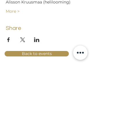
Alisson Kruusmaa (helilooming) 
More >
Share
Back to events
Lossi 15, 51003 Tartu
Phone:
office
+372 7423 705
,
administrator
+372 7442 400
kool@tmk.ee
ADMISSIONS