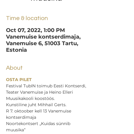
Time & location
Oct 07, 2022, 1:00 PM
Vanemuise kontserdimaja,
Vanemuise 6, 51003 Tartu,
Estonia
About
OSTA PILET
Festival TubIN toimub Eesti Kontserdi, 
Teater Vanemuise ja Heino Elleri 
Muusikakooli koostöös.
Kunstiline juht Mihhail Gerts.
R 7. oktoober kell 13 Vanemuise 
kontserdimaja
Noortekontsert „Kuidas sünnib 
muusika“