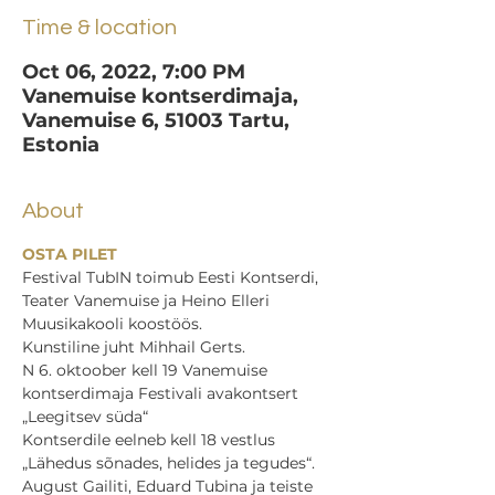
Time & location
Oct 06, 2022, 7:00 PM
Vanemuise kontserdimaja,
Vanemuise 6, 51003 Tartu,
Estonia
About
OSTA PILET
Festival TubIN toimub Eesti Kontserdi, 
Teater Vanemuise ja Heino Elleri 
Muusikakooli koostöös.
Kunstiline juht Mihhail Gerts.
N 6. oktoober kell 19 Vanemuise 
kontserdimaja Festivali avakontsert 
„Leegitsev süda“
Kontserdile eelneb kell 18 vestlus 
„Lähedus sõnades, helides ja tegudes“.
August Gailiti, Eduard Tubina ja teiste 