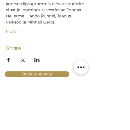
kontserdiprogrammis olevate autorite 
elust ja loomingust vestlevad Joonas 
Hellerma, Hando Runnel, Jaanus 
Vaiksoo ja Mihhail Gerts.
More >
Share
Back to events
Lossi 15, 51003 Tartu
Phone:
office
+372 7423 705
,
administrator
+372 7442 400
kool@tmk.ee