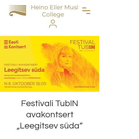
Heino Eller Music
College
Festivali TubIN
avakontsert
„Leegitsev süda“