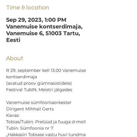
Time & location
Sep 29, 2023, 1:00 PM
Vanemuise kontserdimaja,
Vanemuise 6, 51003 Tartu,
Eesti
About
R 29. september kell 13.00 Vanemuise 
kontserdimaja

(avatud proov gümnasistidele)
Vanemuise sümfooniaorkester

Dirigent Mihhail Gerts
Kavas:

Tobias/Tubin. Prelüüd ja fuuga d-moll

Tubin. Sümfoonia nr 7
„Hakkasin Tobiase vastu huvi tundma 