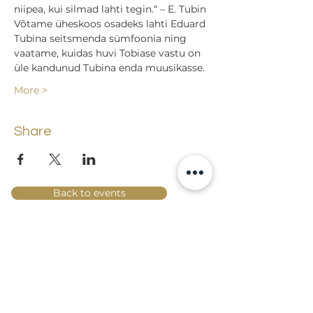
niipea, kui silmad lahti tegin.“ – E. Tubin
Võtame üheskoos osadeks lahti Eduard 
Tubina seitsmenda sümfoonia ning 
vaatame, kuidas huvi Tobiase vastu on 
üle kandunud Tubina enda muusikasse.
More >
Share
Back to events
Lossi 15, 51003 Tartu
Phone:
office
+372 7423 705
,
administrator
+372 7442 400