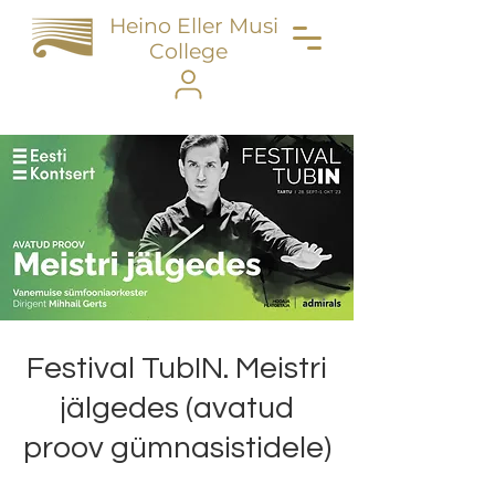
Heino Eller Music
College
Festival TubIN. Meistri
jälgedes (avatud
proov gümnasistidele)