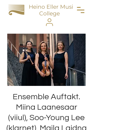
Heino Eller Music
College
Ensemble Auftakt.
Miina Laanesaar
(viiul), Soo-Young Lee
(klarnet), Maila Laidna