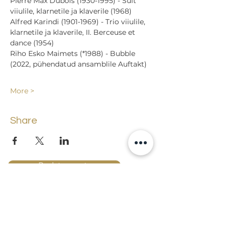
Pierre Max Dubois (1930-1995) - Süit 
viiulile, klarnetile ja klaverile (1968)
Alfred Karindi (1901-1969) - Trio viiulile, 
klarnetile ja klaverile, II. Berceuse et 
dance (1954)
Riho Esko Maimets (*1988) - Bubble 
(2022, pühendatud ansamblile Auftakt)
More >
Share
Back to events
Lossi 15, 51003 Tartu
Phone: