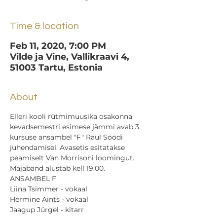
Time & location
Feb 11, 2020, 7:00 PM
Vilde ja Vine, Vallikraavi 4,
51003 Tartu, Estonia
About
Elleri kooli rütmimuusika osakonna 
kevadsemestri esimese jämmi avab 3. 
kursuse ansambel "F" Raul Söödi 
juhendamisel. Avasetis esitatakse 
peamiselt Van Morrisoni loomingut. 
Majabänd alustab kell 19.00. 
ANSAMBEL F 
Liina Tsimmer - vokaal 
Hermine Aints - vokaal 
Jaagup Jürgel - kitarr 