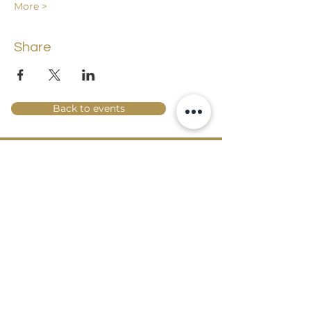
More >
Share
Back to events
Lossi 15, 51003 Tartu
Phone:
office
+372 7423 705
,
administrator
+372 7442 400
kool@tmk.ee
ADMISSIONS
SPECIALITIES
YOUTH DEPARTMENT (GRADES 1-9)