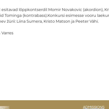
 esitavad lõppkontserdil Momir Novakovic (akordion), Kri
id Tominga (kontrabass).Konkursi esimesse vooru laeku
nev žürii: Liina Sumera, Kristo Matson ja Peeter Vähi.
 Varres
ADMISSIONS