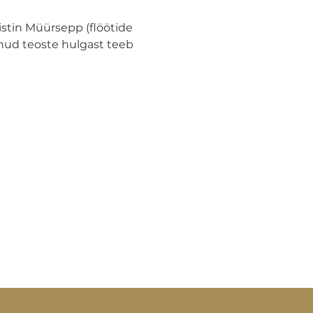
stin Müürsepp (flöötide 
nud teoste hulgast teeb 