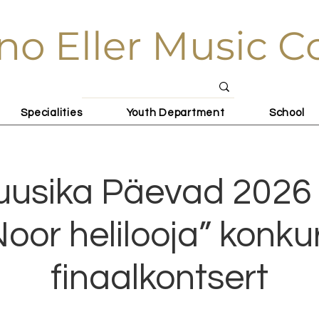
no Eller Music C
Specialities
Youth Department
School
uusika Päevad 2026
Noor helilooja” konkur
finaalkontsert