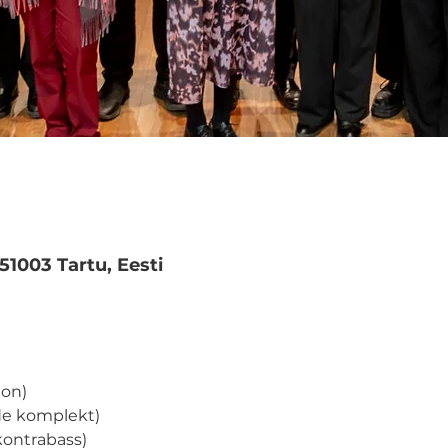
M
 51003 Tartu, Eesti
ion)
ide komplekt)
kontrabass)