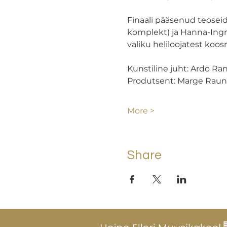
Finaali pääsenud teoseid
komplekt) ja Hanna-Ingr
valiku heliloojatest koos
Kunstiline juht: Ardo Ran
Produtsent: Marge Raun
More >
Share