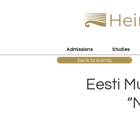
Hei
Admissions
Studies
Back to events
Eesti M
“