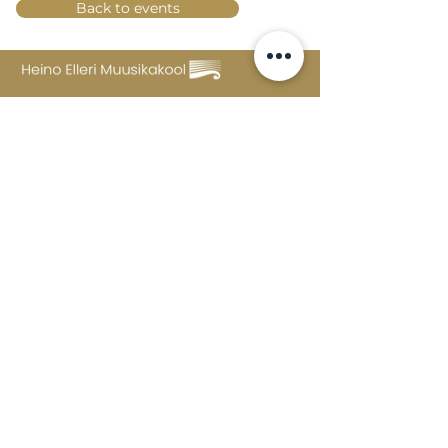
Back to events
Lossi 15, 51003 Tartu
Phone:
office
+372 7423 705
,
administrator
+372 7442 400
kool@tmk.ee
ADMISSIONS
SPECIALITIES
YOUTH DEPARTMENT (GRADES 1-9)
DOCUMENTS
CREATIVE LAB
CONTACTS
TAHVEL
TIMETABLE
MAILBOX
FAQ