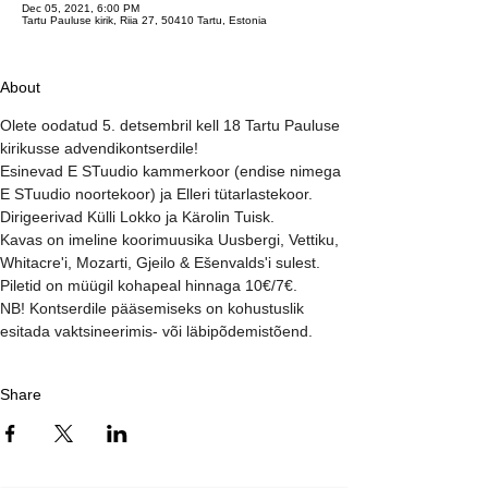
Dec 05, 2021, 6:00 PM
Tartu Pauluse kirik, Riia 27, 50410 Tartu, Estonia
About
Olete oodatud 5. detsembril kell 18 Tartu Pauluse 
kirikusse advendikontserdile! 
Esinevad E STuudio kammerkoor (endise nimega 
E STuudio noortekoor) ja Elleri tütarlastekoor.
Dirigeerivad Külli Lokko ja Kärolin Tuisk.
Kavas on imeline koorimuusika Uusbergi, Vettiku, 
Whitacre'i, Mozarti, Gjeilo & Ešenvalds'i sulest. 
Piletid on müügil kohapeal hinnaga 10€/7€.
NB! Kontserdile pääsemiseks on kohustuslik 
esitada vaktsineerimis- või läbipõdemistõend.
Share