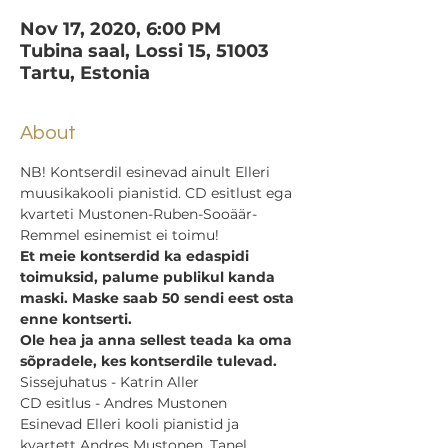
Nov 17, 2020, 6:00 PM
Tubina saal, Lossi 15, 51003
Tartu, Estonia
About
NB! Kontserdil esinevad ainult Elleri 
muusikakooli pianistid. CD esitlust ega 
kvarteti Mustonen-Ruben-Sooäär- 
Remmel esinemist ei toimu!
Et meie kontserdid ka edaspidi 
toimuksid, palume publikul kanda 
maski. Maske saab 50 sendi eest osta 
enne kontserti.
Ole hea ja anna sellest teada ka oma 
sõpradele, kes kontserdile tulevad.
Sissejuhatus - Katrin Aller
CD esitlus - Andres Mustonen
Esinevad Elleri kooli pianistid ja 
kvartett Andres Mustonen, Tanel 