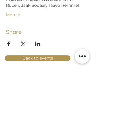
Ruben, Jaak Sooäär, Taavo Remmel
More >
Share
Back to events
Lossi 15, 51003 Tartu
Phone:
office
+372 7423 705
,
administrator
+372 7442 400
kool@tmk.ee